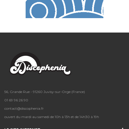
56, Grande Rue - 91260 Juvisy-sur-Orge (France)
01 69 96 26 90
contact@discophenia.fr
ouvert du mardi au samedi de 10h à 13h et de 14h30 à 19h