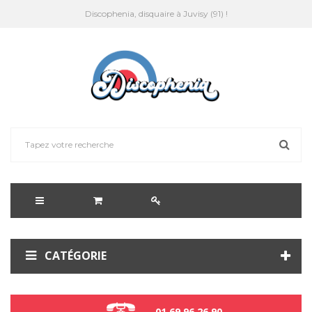
Discophenia, disquaire à Juvisy (91) !
CATÉGORIE
01 69 96 26 90