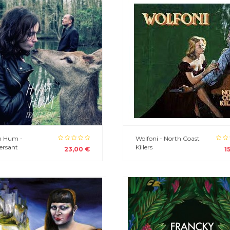
 Hum -
Wolfoni - North Coast
ersant
Killers
23,00 €
1