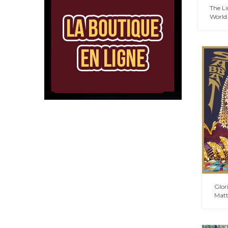
The L
World.
Glor
Matt