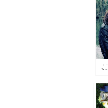
Hum
Trav