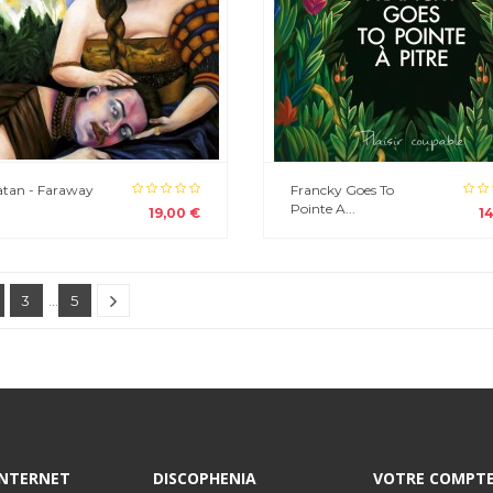
Satan - Faraway
Francky Goes To
Pointe A...
19,00 €
1
3
…
5
 INTERNET
DISCOPHENIA
VOTRE COMPT