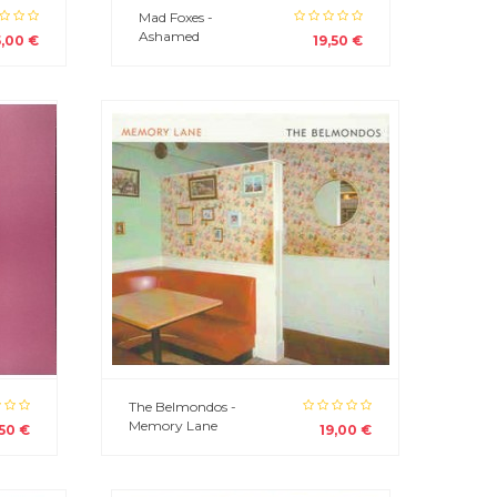
Mad Foxes -
Ashamed
5,00 €
19,50 €
The Belmondos -
Memory Lane
,50 €
19,00 €