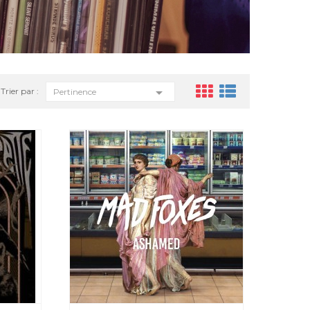

Trier par :
Pertinence