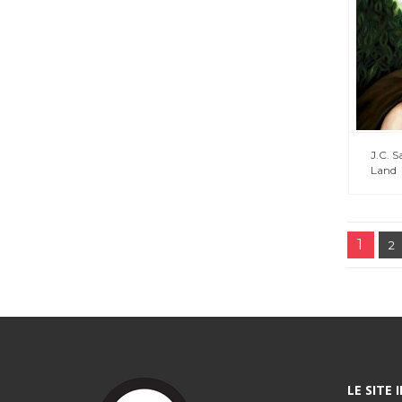
J.C. 
Land
1
2
LE SITE