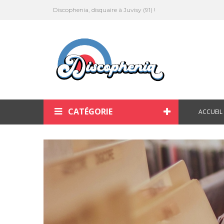
Discophenia, disquaire à Juvisy (91) !
CATÉGORIE
ACCUEIL