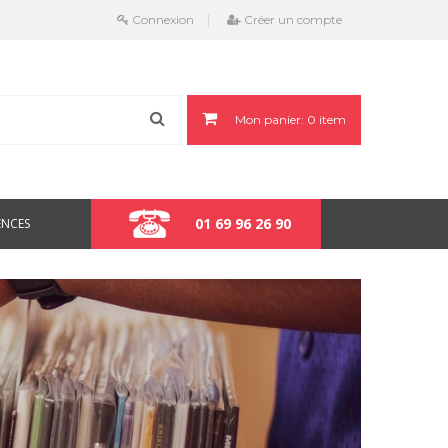
Connexion
Créer un compte
Mon panier:
0
item
01 69 96 26 90
ENCES