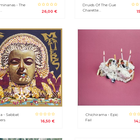
iminanas - The
Druids Of The Gue
..
Charette...
26,00 €
1
ia - Sabbat
Chichirama - Epic
ers
Fail
16,50 €
14