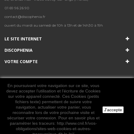
01 69 96 26 90
contact@discophenia.fr
ouvert du mardi au samedi de 10h à 13h et de 14h30 à 19h
LE SITE INTERNET
DISCOPHENIA
VOTRE COMPTE
En poursuivant votre navigation sur ce site, vous
devez accepter l’utilisation et l'écriture de Cookies
sur votre appareil connecté. Ces Cookies (petits
fichiers texte) permettent de suivre votre
navigation, actualiser votre panier, vous
J'accepte
© 2021. Tous les droits sont réservés. Discophenia
reconnaitre lors de votre prochaine visite et
sécuriser votre connexion. Pour en savoir plus et
paramétrer les traceurs: http://www.cnil.fr/vos-
obligations/sites-web-cookies-et-autres-