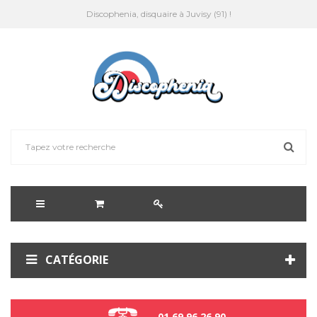
Discophenia, disquaire à Juvisy (91) !
CATÉGORIE
01 69 96 26 90