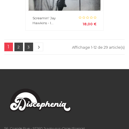
Screamin' Jay
Hawkins - I...
18,00 €
1
2
3
Affichage 1-12 de 29 article(s)
56, Grande Rue - 91260 Juvisy-sur-Orge (France)