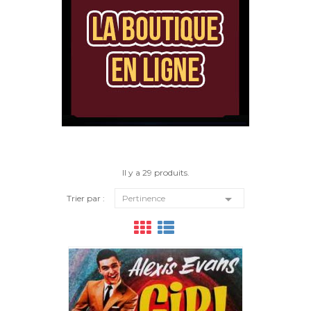
Il y a 29 produits.

Trier par :
Pertinence