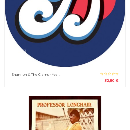
Shannon & The Clams - Year...
32,50 €