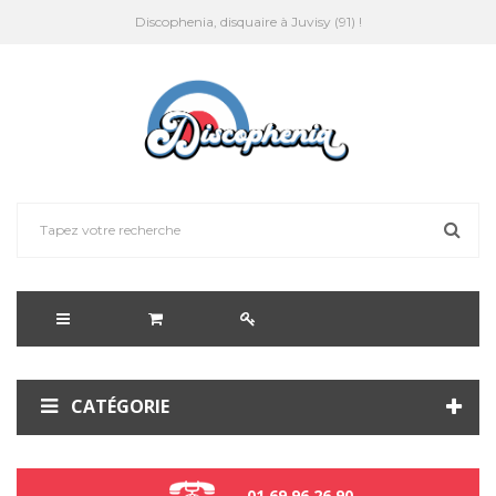
Discophenia, disquaire à Juvisy (91) !
CATÉGORIE
01 69 96 26 90