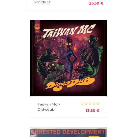
Simple Et...
25,50 €
Taiwan MC -
Diskodub
13,50 €