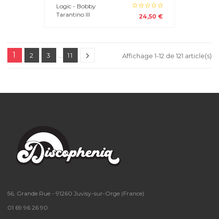
Logic - Bobby
Tarantino III
24,50 €
1
2
3
…
11
Affichage 1-12 de 121 article(s)
56, Grande Rue - 91260 Juvisy-sur-Orge (France)
01 69 96 26 90