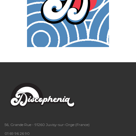
56, Grande Rue - 91260 Juvisy-sur-Orge (France)
01 69 96 26 90