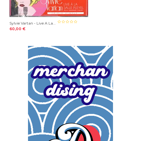
Sylvie Vartan - Live A La...
60,00 €