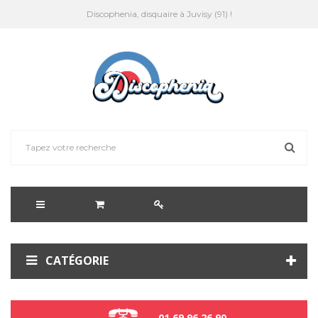
Discophenia, disquaire à Juvisy (91) !
CATÉGORIE
01 69 96 26 90