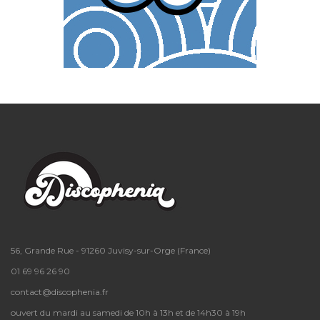
56, Grande Rue - 91260 Juvisy-sur-Orge (France)
01 69 96 26 90
contact@discophenia.fr
ouvert du mardi au samedi de 10h à 13h et de 14h30 à 19h