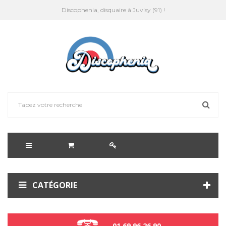
Discophenia, disquaire à Juvisy (91) !
CATÉGORIE
01 69 96 26 90