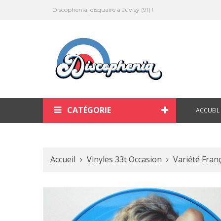
Discophenia, disquaire à Juvisy (91) !
CATÉGORIE
ACCUEIL
Accueil
Vinyles 33t Occasion
Variété Fran