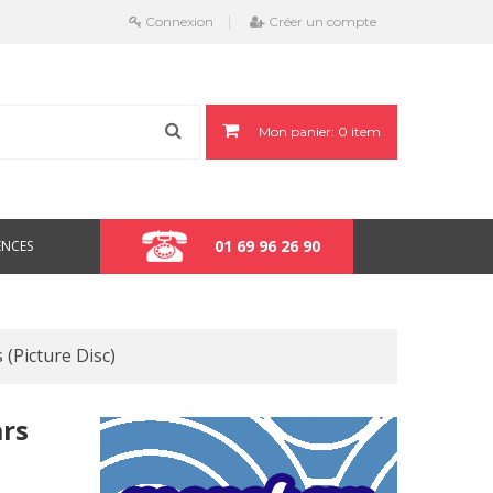
Connexion
Créer un compte
Mon panier:
0
item
01 69 96 26 90
ENCES
 (picture Disc)
ars