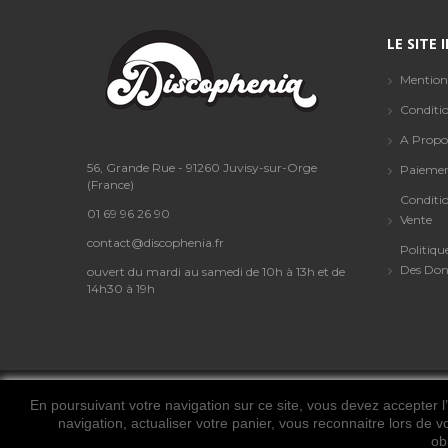
LE SITE
Mention
Conditio
A Propo
56, Grande Rue - 91260 Juvisy-sur-Orge
Paiemen
(France)
Conditi
01 69 96 26 90
Vente
contact@discophenia.fr
Politiqu
Des Don
ouvert du mardi au samedi de 10h à 13h et de
14h30 à 19h
En poursuivant votre navigation sur ce site, vous devez accepter l’u
navigation, actualiser votre panier, vous reconnaitre lors de v
ob