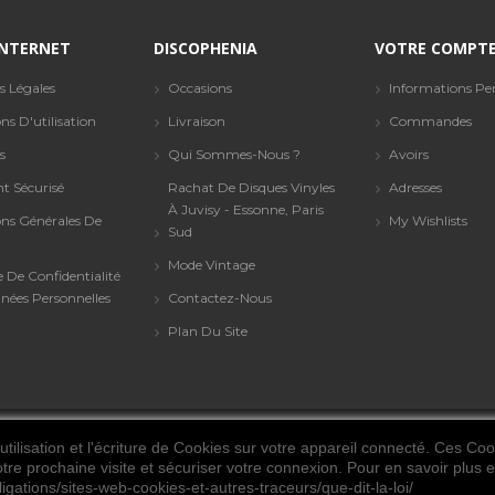
 INTERNET
DISCOPHENIA
VOTRE COMPT
s Légales
Occasions
Informations Per
ns D'utilisation
Livraison
Commandes
s
Qui Sommes-Nous ?
Avoirs
t Sécurisé
Rachat De Disques Vinyles
Adresses
À Juvisy - Essonne, Paris
ons Générales De
My Wishlists
Sud
Mode Vintage
e De Confidentialité
nées Personnelles
Contactez-Nous
Plan Du Site
tilisation et l'écriture de Cookies sur votre appareil connecté. Ces Cook
© 2021. Tous les droits sont réservés. Discophenia
otre prochaine visite et sécuriser votre connexion. Pour en savoir plus et
ligations/sites-web-cookies-et-autres-traceurs/que-dit-la-loi/