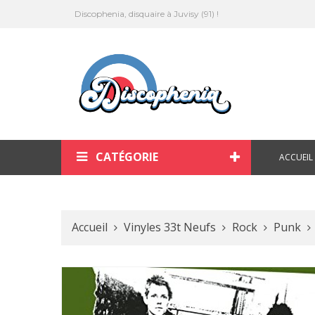
Discophenia, disquaire à Juvisy (91) !
CATÉGORIE
ACCUEIL
Accueil
Vinyles 33t Neufs
Rock
Punk