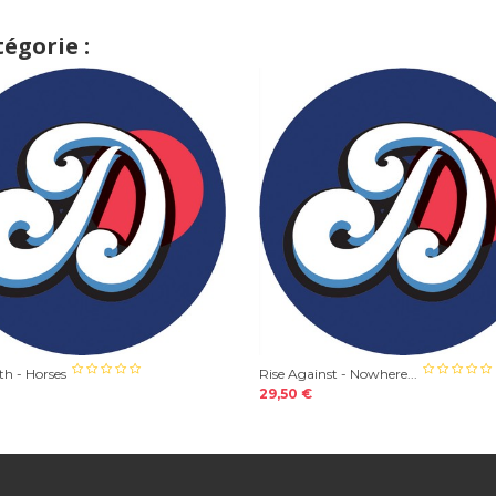
égorie :
th - Horses
Rise Against - Nowhere...
29,50 €