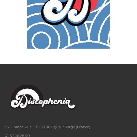
56, Grande Rue - 91260 Juvisy-sur-Orge (France)
01 69 96 26 90