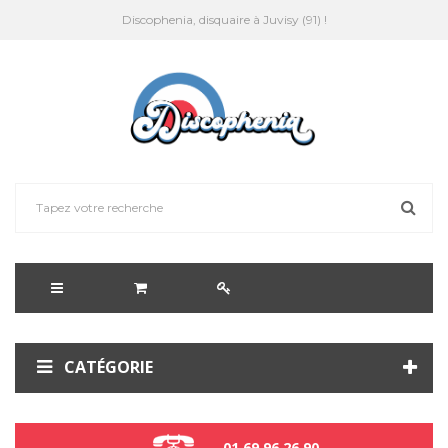
Discophenia, disquaire à Juvisy (91) !
CATÉGORIE
01 69 96 26 90