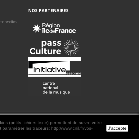
E
NOS PARTENAIRES
sonnelles
ies (petits fichiers texte) permettent de suivre votre
 paramétrer les traceurs: http://www.cnil.fr/vos-
J'accepte