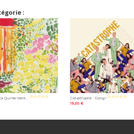
égorie :
e Qui Ne Vient...
Catastrophe - Gong !
19,50 €