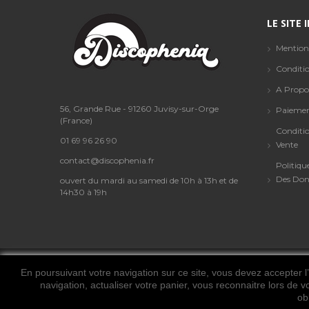
LE SITE
Mention
Conditio
A Propo
56, Grande Rue - 91260 Juvisy-sur-Orge
Paiemen
(France)
Conditi
01 69 96 26 90
Vente
contact@discophenia.fr
Politiqu
Des Don
ouvert du mardi au samedi de 10h à 13h et de
14h30 à 19h
En poursuivant votre navigation sur ce site, vous devez accepter l’u
navigation, actualiser votre panier, vous reconnaitre lors de v
ob