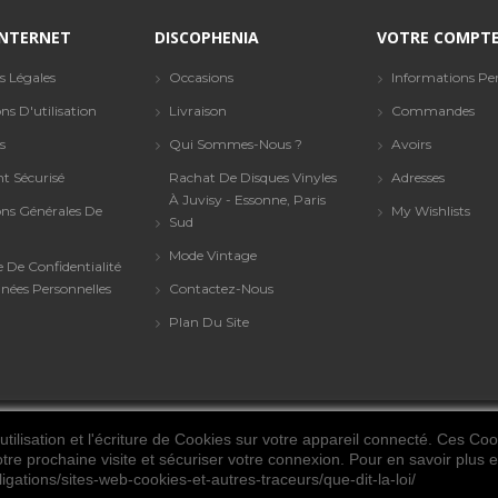
 INTERNET
DISCOPHENIA
VOTRE COMPT
s Légales
Occasions
Informations Per
ns D'utilisation
Livraison
Commandes
s
Qui Sommes-Nous ?
Avoirs
t Sécurisé
Rachat De Disques Vinyles
Adresses
À Juvisy - Essonne, Paris
ons Générales De
My Wishlists
Sud
Mode Vintage
e De Confidentialité
nées Personnelles
Contactez-Nous
Plan Du Site
tilisation et l'écriture de Cookies sur votre appareil connecté. Ces Cook
© 2021. Tous les droits sont réservés. Discophenia
otre prochaine visite et sécuriser votre connexion. Pour en savoir plus et
ligations/sites-web-cookies-et-autres-traceurs/que-dit-la-loi/