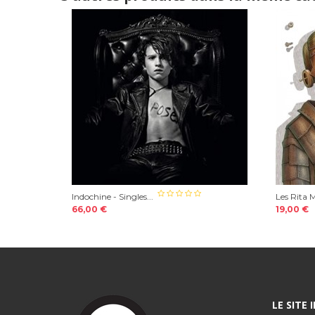
Indochine - Singles...
Les Rita 
66,00 €
19,00 €
LE SITE