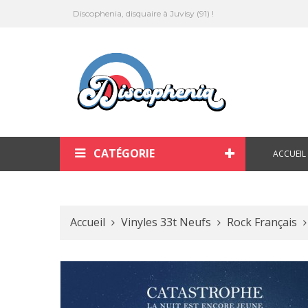
Discophenia, disquaire à Juvisy (91) !
CATÉGORIE
ACCUEIL
Accueil
Vinyles 33t Neufs
Rock Français