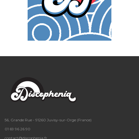
56, Grande Rue - 91260 Juvisy-sur-Orge (France)
01 69 96 26 90
contact@discophenia.fr