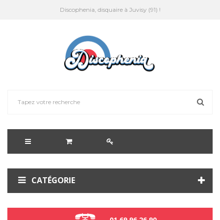
Discophenia, disquaire à Juvisy (91) !
CATÉGORIE
01 69 96 26 90