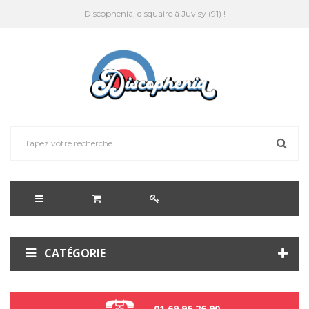
Discophenia, disquaire à Juvisy (91) !
CATÉGORIE
01 69 96 26 90