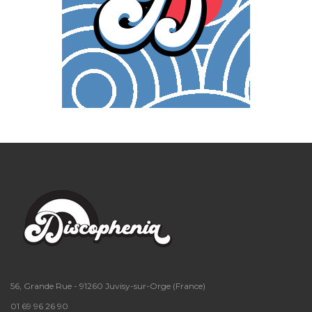
56, Grande Rue - 91260 Juvisy-sur-Orge (France)
01 69 96 26 90