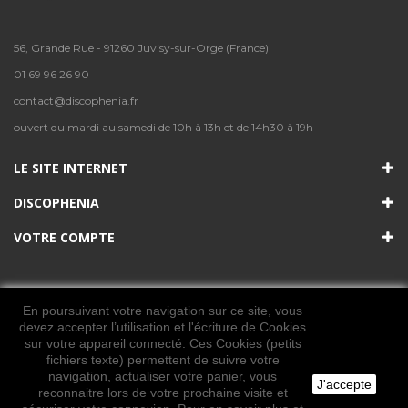
56, Grande Rue - 91260 Juvisy-sur-Orge (France)
01 69 96 26 90
contact@discophenia.fr
ouvert du mardi au samedi de 10h à 13h et de 14h30 à 19h
LE SITE INTERNET
DISCOPHENIA
VOTRE COMPTE
En poursuivant votre navigation sur ce site, vous
devez accepter l’utilisation et l'écriture de Cookies
sur votre appareil connecté. Ces Cookies (petits
fichiers texte) permettent de suivre votre
navigation, actualiser votre panier, vous
J'accepte
© 2021. Tous les droits sont réservés. Discophenia
reconnaitre lors de votre prochaine visite et