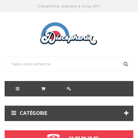
Discophenia, disquaire à Juvisy (91) !
CATÉGORIE
01 69 96 26 90