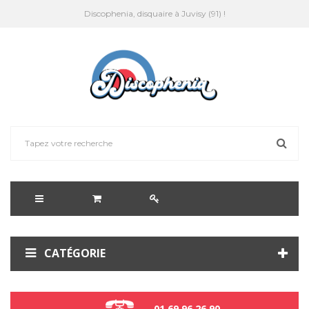
Discophenia, disquaire à Juvisy (91) !
CATÉGORIE
01 69 96 26 90