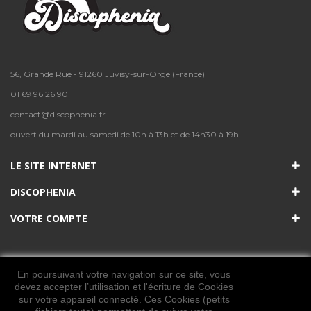
56, Grande Rue - 91260 Juvisy-sur-Orge (France)
01 69 96 26 90
contact@discophenia.fr
ouvert du mardi au samedi de 10h à 13h et de 14h30 à 19h
LE SITE INTERNET
DISCOPHENIA
VOTRE COMPTE
En poursuivant votre navigation sur ce site, vous
devez accepter l’utilisation et l'écriture de Cookies
sur votre appareil connecté. Ces Cookies (petits