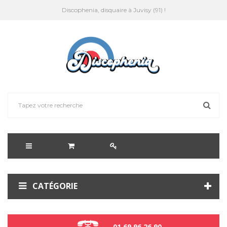
Discophenia, disquaire à Juvisy (91) !
CATÉGORIE
01 69 96 26 90