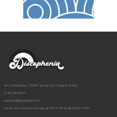
56, Grande Rue - 91260 Juvisy-sur-Orge (France)
01 69 96 26 90
contact@discophenia.fr
ouvert du mardi au samedi de 10h à 13h et de 14h30 à 19h