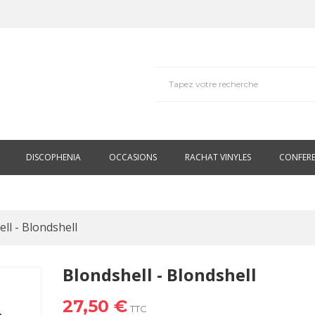
DISCOPHENIA
OCCASIONS
RACHAT VINYLES
CONFER
ll - Blondshell
Blondshell - Blondshell
27,50 €
TTC