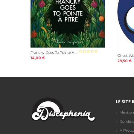
Francky Goes To Pointe A...
Ghost Wo
14,00 €
29,50 €
LE SITE
Mention
Conditio
A Propo