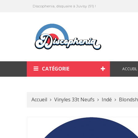
Discophenia, disquaire à Juvisy (91) !
CATÉGORIE
ACCUEIL
Accueil
Vinyles 33t Neufs
Indé
Blondshe