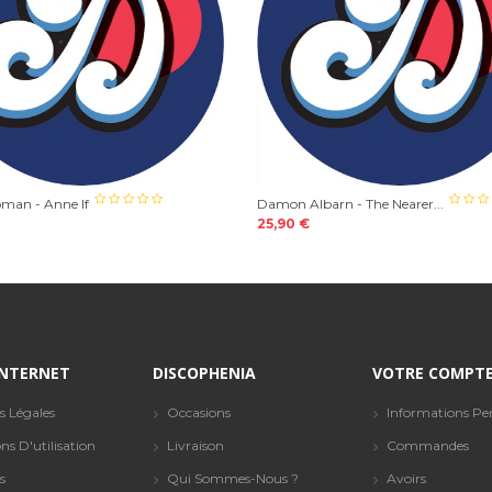
man - Anne If
Damon Albarn - The Nearer...
25,90 €
 INTERNET
DISCOPHENIA
VOTRE COMPT
s Légales
Occasions
Informations Per
ns D'utilisation
Livraison
Commandes
s
Qui Sommes-Nous ?
Avoirs