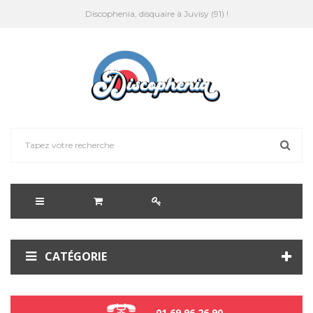
Discophenia, disquaire à Juvisy (91) !
CATÉGORIE
01 69 96 26 90