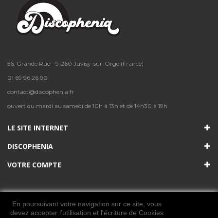
56, Grande Rue - 91260 Juvisy-sur-Orge (France)
01 69 96 26 90
contact@discophenia.fr
ouvert du mardi au samedi de 10h à 13h et de 14h30 à 19h
LE SITE INTERNET
DISCOPHENIA
VOTRE COMPTE
En poursuivant votre navigation sur ce site, vous
devez accepter l’utilisation et l'écriture de Cookies