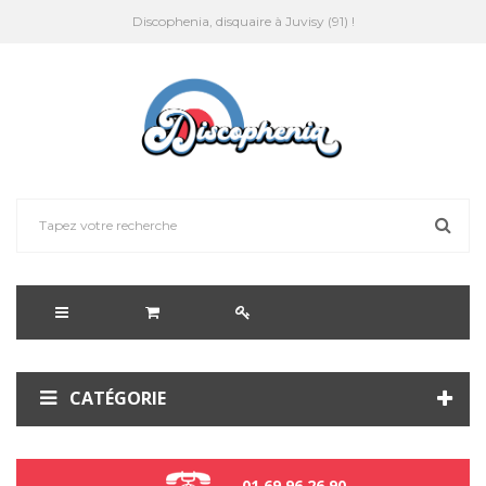
Discophenia, disquaire à Juvisy (91) !
CATÉGORIE
01 69 96 26 90