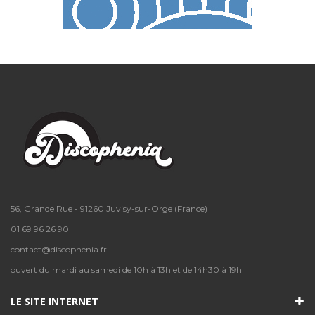
56, Grande Rue - 91260 Juvisy-sur-Orge (France)
01 69 96 26 90
contact@discophenia.fr
ouvert du mardi au samedi de 10h à 13h et de 14h30 à 19h
LE SITE INTERNET