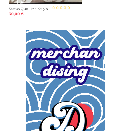
Status Quo - Ma Kelly's...
30,00 €