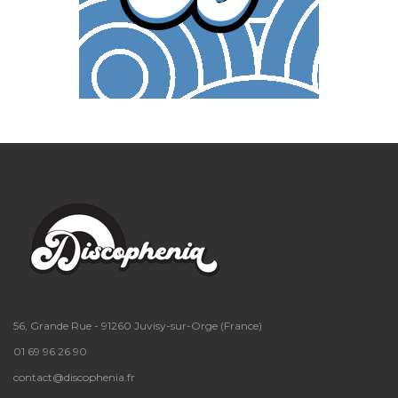
56, Grande Rue - 91260 Juvisy-sur-Orge (France)
01 69 96 26 90
contact@discophenia.fr