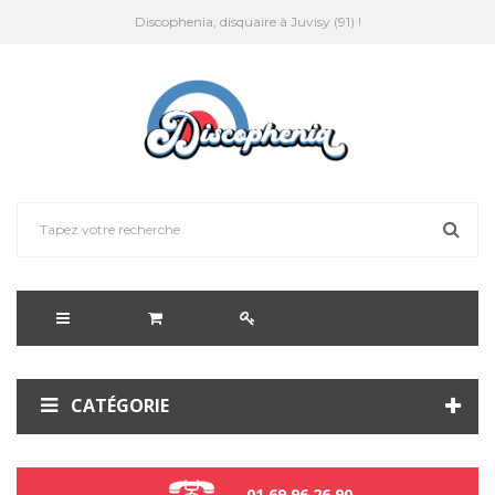
Discophenia, disquaire à Juvisy (91) !
CATÉGORIE
01 69 96 26 90