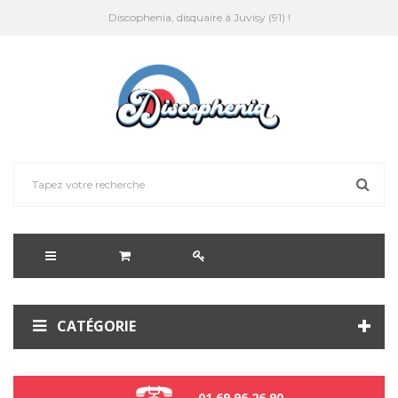
Discophenia, disquaire à Juvisy (91) !
CATÉGORIE
01 69 96 26 90