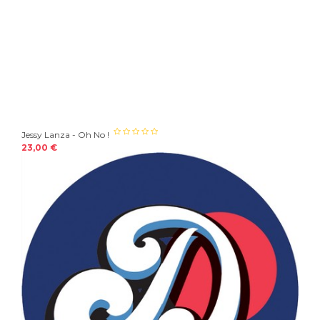
Jessy Lanza - Oh No !
23,00 €