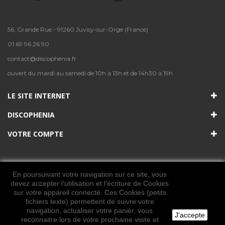
56, Grande Rue - 91260 Juvisy-sur-Orge (France)
01 69 96 26 90
contact@discophenia.fr
ouvert du mardi au samedi de 10h à 13h et de 14h30 à 19h
LE SITE INTERNET
DISCOPHENIA
VOTRE COMPTE
En poursuivant votre navigation sur ce site, vous
devez accepter l’utilisation et l'écriture de Cookies
sur votre appareil connecté. Ces Cookies (petits
fichiers texte) permettent de suivre votre
navigation, actualiser votre panier, vous
J'accepte
© 2021. Tous les droits sont réservés. Discophenia
reconnaitre lors de votre prochaine visite et