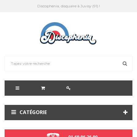
Discophenia, disquaire à Juvisy (91) !
CATÉGORIE
01 69 96 26 90