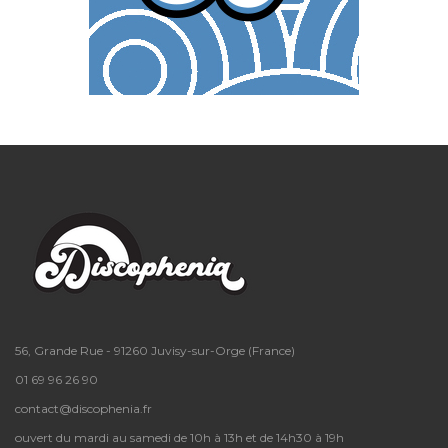
56, Grande Rue - 91260 Juvisy-sur-Orge (France)
01 69 96 26 90
contact@discophenia.fr
ouvert du mardi au samedi de 10h à 13h et de 14h30 à 19h