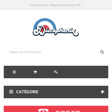
Discophenia, disquaire à Juvisy (91) !
CATÉGORIE
01 69 96 26 90