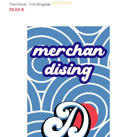
The Move - Fire Brigade
35,00 €