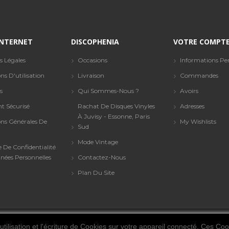
 INTERNET
DISCOPHENIA
VOTRE COMPT
s Légales
Occasions
Informations Per
ns D'utilisation
Livraison
Commandes
s
Qui Sommes-Nous ?
Avoirs
t Sécurisé
Rachat De Disques Vinyles
Adresses
À Juvisy - Essonne, Paris
ons Générales De
My Wishlists
Sud
Mode Vintage
e De Confidentialité
nées Personnelles
Contactez-Nous
Plan Du Site
tilisation et l'écriture de Cookies sur votre appareil connecté. Ces Cook