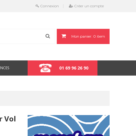
Connexion
Créer un compte
Mon panier:
0
item
01 69 96 26 90
ENCES
r Vol