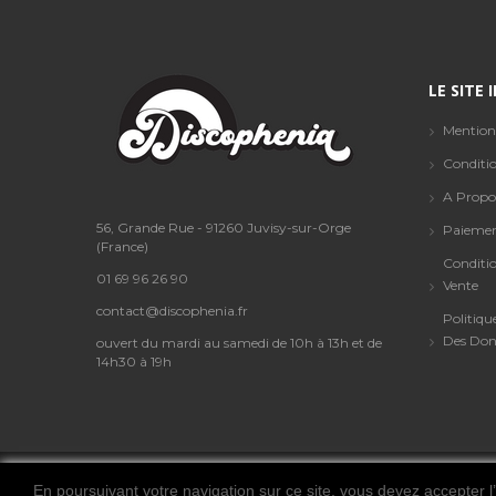
LE SITE
Mention
Conditio
A Propo
56, Grande Rue - 91260 Juvisy-sur-Orge
Paiemen
(France)
Conditi
01 69 96 26 90
Vente
contact@discophenia.fr
Politiqu
Des Don
ouvert du mardi au samedi de 10h à 13h et de
14h30 à 19h
En poursuivant votre navigation sur ce site, vous devez accepter l’u