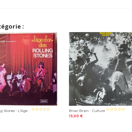
égorie :
g Stones - L'Age...
Brian Brain - Culture
13,00 €