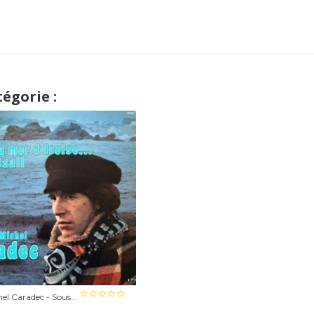
égorie :
el Caradec - Sous...