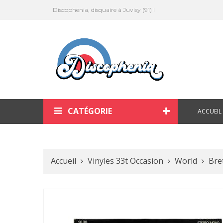
Discophenia, disquaire à Juvisy (91) !
CATÉGORIE
ACCUEIL
Accueil
Vinyles 33t Occasion
World
Bre