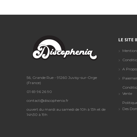
LE SITE
Mention
Conditio
A Propo
56, Grande Rue - 91260 Juvisy-sur-Orge
Paiemen
(France)
Conditi
01 69 96 26 90
Vente
contact@discophenia.fr
Politiqu
Des Don
ouvert du mardi au samedi de 10h à 13h et de
14h30 à 19h