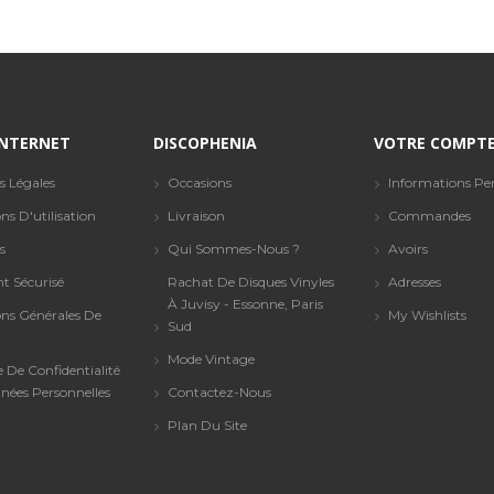
 INTERNET
DISCOPHENIA
VOTRE COMPT
s Légales
Occasions
Informations Per
ns D'utilisation
Livraison
Commandes
s
Qui Sommes-Nous ?
Avoirs
t Sécurisé
Rachat De Disques Vinyles
Adresses
À Juvisy - Essonne, Paris
ons Générales De
My Wishlists
Sud
Mode Vintage
e De Confidentialité
nées Personnelles
Contactez-Nous
Plan Du Site