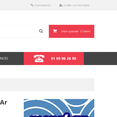
Connexion
Créer un compte
Mon panier:
0
item
01 69 96 26 90
ENCES
 Ar