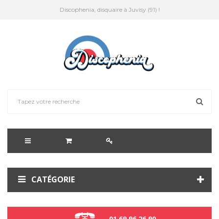
Discophenia, disquaire à Juvisy (91) !
CATÉGORIE
01 69 96 26 90