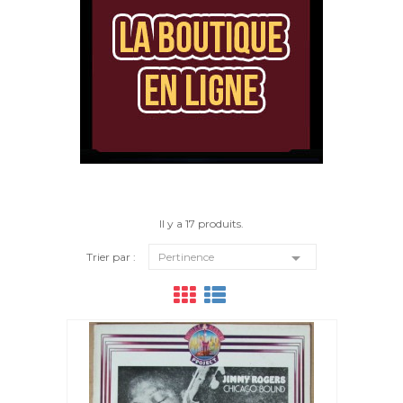
Il y a 17 produits.

Trier par :
Pertinence