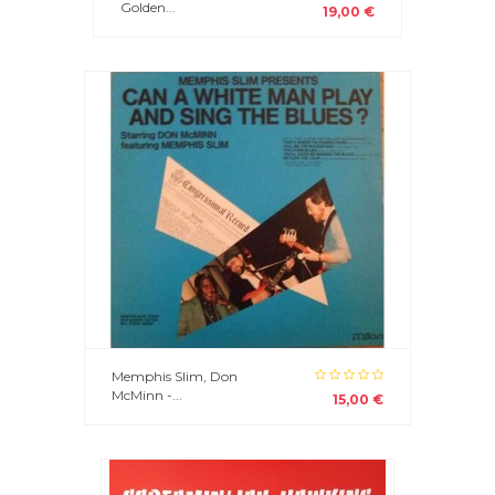
Golden...
19,00 €
Memphis Slim, Don
McMinn -...
15,00 €